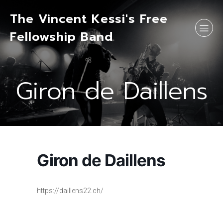
The Vincent Kessi's Free
Fellowship Band
Giron de Daillens
Giron de Daillens
https://daillens22.ch/